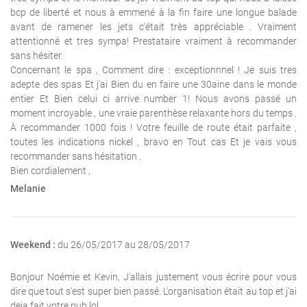
bcp de liberté et nous à emmené à la fin faire une longue balade
avant de ramener les jets c'était très appréciable . Vraiment
attentionné et tres sympa! Prestataire vraiment à recommander
sans hésiter.
Concernant le spa , Comment dire : exceptionnnel ! Je suis tres
adepte des spas Et j'ai Bien du en faire une 30aine dans le monde
entier Et Bien celui ci arrive number 1! Nous avons passé un
moment incroyable , une vraie parenthèse relaxante hors du temps .
À recommander 1000 fois ! Votre feuille de route était parfaite ,
toutes les indications nickel , bravo en Tout cas Et je vais vous
recommander sans hésitation .
Bien cordialement ,
Melanie
Weekend :
du 26/05/2017 au 28/05/2017
Bonjour Noémie et Kevin, J'allais justement vous écrire pour vous
dire que tout s'est super bien passé. L'organisation était au top et j'ai
deja fait votre pub lol.