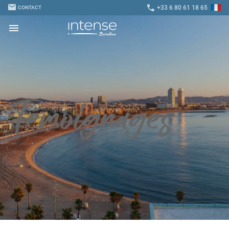
mail
call
+33 6 80 61 18 65
CONTACT
menu
Témoignages