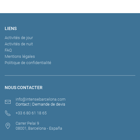
LIENS
Activités de jour
Activités de nuit
FAQ
Mentions légales
Politique de confidentialité
NOUS CONTACTER
info@intensebarcelona.com
Contact
|
Demande de devis
+33 6 80 61 18 65
Carrer Pelai 9
08001, Barcelona - España