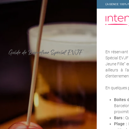
L'AGENCE 100% 
Guide de Barcelone Spécial EVJF
En réservant
Spécial EVJF
Jeune Fille”
ailleurs à l
d’enterrements
En quelques p
Boites d
Barcelon
proximi
Bars :
Qu
Plage :
P