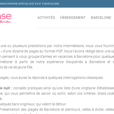
FRANCOPHONE SPÉCIALISTE EVJF À BARCELONE
ACTIVITÉS
HÉBERGEMENT
BARCELONE
 une ou plusieurs prestations par notre intermédiaire, nous vous fourni
 » d’une dizaine de pages au format PDF. Nous l’avons rédigé dans une o
 en pensant à vous, groupe d’amies en vacances à Barcelone pour quelque
’améliorer à partir de notre expérience d’expatriés à Barcelone et s
 de vie de jeune fille.
ages, vous aurez la réponse à quelques interrogations classiques :
e nuit :
conseils pratiques ainsi qu’une liste d’une vingtaine d’établiss
e, qui vous permettra de savoir où sortir, selon vos critères: dress co
té…
elques bars originaux, qui valent le détour.
résentation des plages de Barcelone et alentours, celles à éviter, cell