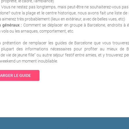
a propreté, le cadre, l’ambiance)
Vous ne restez pas longtemps, mais peut-être ne souhaiterez-vous pas
lone? outre la plage et le centre historique, nous avons fait une liste de 5
 aimerez très probablement (lieux en extérieur, avec de belles vues, etc)
s généraux :
Comment se déplacer en groupe à Barcelone, endroits à év
es vols ou les arnaques, comportement, etc.
 la prétention de remplacer les guides de Barcelone que vous trouver
a plupart des informations nécessaires pour profiter au mieux de 
de vie de jeune fille” ou autre séjour festif entre amies, et y trouverez 
e weekend un moment inoubliable.
ARGER LE GUIDE