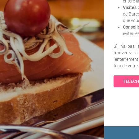
critère l
Visites :
de Barce
que vous
Conseil
éviter l
S’il n’a pas
trouverez l
“enterrement 
fera de votr
TÉLÉCH