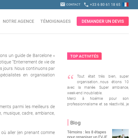
mail
call
+33 6 80 61 18 65
CONTACT
NOTRE AGENCE
TÉMOIGNAGES
DEMANDER UN DEVIS
rons un guide de Barcelone «
Cours de Flamenco
Cours nu artistique
Cr
TOP ACTIVITÉS
ptique “Enterrement de vie de
s jours. Nous continuons par
“
pécialistes en organisation
Tout était très bien, super
organisation…nous étions 10
avec la mariée. Super ambiance,
week-end inoubliable.
Merci à Noémie pour son
professionnalisme et sa réactivité, je
ements parmi les meilleurs de
„
recommande fortement cette agence.
de, musique, cadre, ambiance,
Caroline, EVJF en avril 2018
Blog
Témoins : les 8 étapes
es où aller (en prenant comme
pour organiser un EVJF