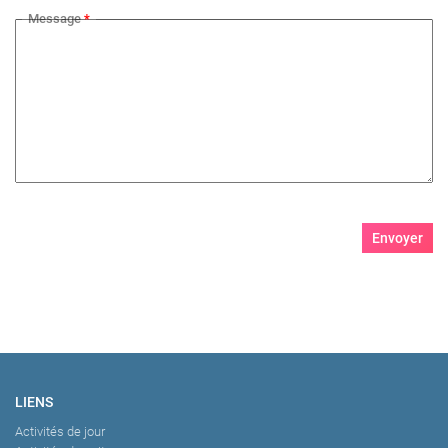
Message
*
Envoyer
LIENS
Activités de jour