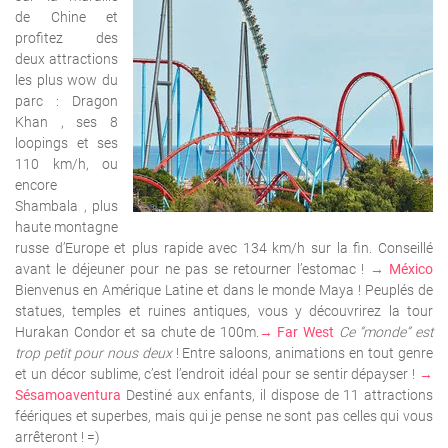
de Chine et
profitez des
deux attractions
les plus wow du
parc :
Dragon
Khan
, ses 8
loopings et ses
110 km/h, ou
encore
Shambala
, plus
haute montagne
russe d’Europe et plus rapide avec 134 km/h sur la fin. Conseillé
avant le déjeuner pour ne pas se retourner l’estomac !
→ México
Bienvenus en Amérique Latine et dans le monde Maya ! Peuplés de
statues, temples et ruines antiques, vous y découvrirez la tour
Hurakan Condor
et sa chute de 100m.
→ Far West
Ce “monde” est
trop petit pour nous deux
! Entre saloons, animations en tout genre
et un décor sublime, c’est l’endroit idéal pour se sentir dépayser !
→
Sésamoaventura
Destiné aux enfants, il dispose de 11 attractions
féériques et superbes, mais qui je pense ne sont pas celles qui vous
arrêteront ! =)