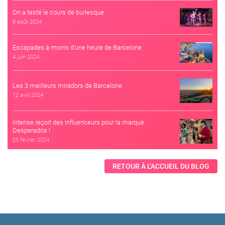
On a testé le cours de burlesque
8 août 2024
Escapades à moins d’une heure de Barcelone
4 juin 2024
Les 3 meilleurs miradors de Barcelone
12 avril 2024
Intense reçoit des influenceurs pour la marque
Desperados !
25 février 2024
RETOUR À L'ACCUEIL DU BLOG