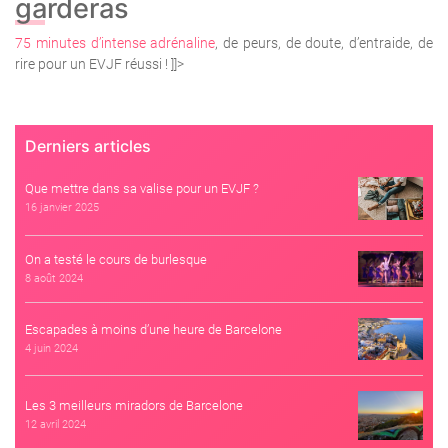
garderas
75 minutes d’intense adrénaline
, de peurs, de doute, d’entraide, de
rire pour un EVJF réussi !
]]>
Derniers articles
Que mettre dans sa valise pour un EVJF ?
16 janvier 2025
On a testé le cours de burlesque
8 août 2024
Escapades à moins d’une heure de Barcelone
4 juin 2024
Les 3 meilleurs miradors de Barcelone
12 avril 2024