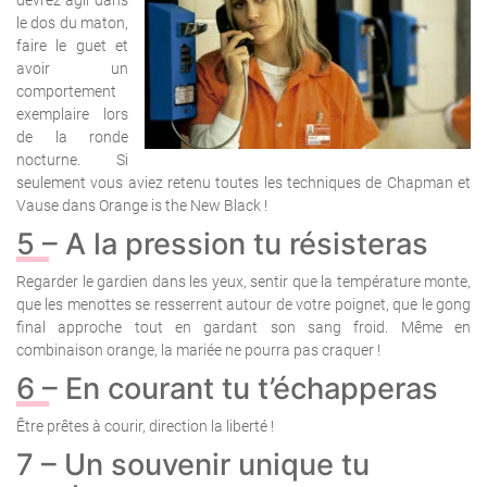
le dos du maton,
faire le guet et
avoir un
comportement
exemplaire lors
de la ronde
nocturne. Si
seulement vous aviez retenu toutes les techniques de Chapman et
Vause dans Orange is the New Black !
5 – A la pression tu résisteras
Regarder le gardien dans les yeux, sentir que la température monte,
que les menottes se resserrent autour de votre poignet, que le gong
final approche tout en gardant son sang froid. Même en
combinaison orange, la mariée ne pourra pas craquer !
6 – En courant tu t’échapperas
Être prêtes à courir, direction la liberté !
7 – Un souvenir unique tu