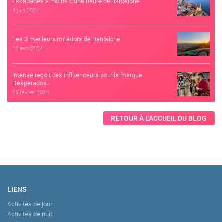
Escapades à moins d’une heure de Barcelone
4 juin 2024
Les 3 meilleurs miradors de Barcelone
12 avril 2024
Intense reçoit des influenceurs pour la marque
Desperados !
25 février 2024
RETOUR À L'ACCUEIL DU BLOG
LIENS
Activités de jour
Activités de nuit