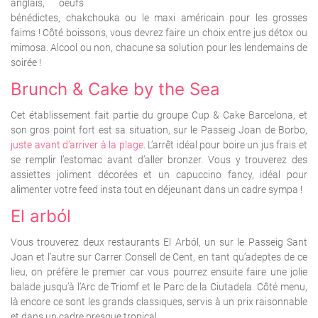
anglais, oeufs
bénédictes, chakchouka ou le maxi américain pour les grosses
faims ! Côté boissons, vous devrez faire un choix entre jus détox ou
mimosa. Alcool ou non, chacune sa solution pour les lendemains de
soirée !
Brunch & Cake by the Sea
Cet établissement fait partie du groupe Cup & Cake Barcelona, et
son gros point fort est sa situation, sur le Passeig Joan de Borbo,
juste avant d’arriver à la plage
. L’arrêt idéal pour boire un jus frais et
se remplir l’estomac avant d’aller bronzer. Vous y trouverez des
assiettes joliment décorées et un capuccino fancy, idéal pour
alimenter votre feed insta tout en déjeunant dans un cadre sympa !
El arból
Vous trouverez deux restaurants El Arból, un sur le Passeig Sant
Joan et l’autre sur Carrer Consell de Cent, en tant qu’adeptes de ce
lieu, on préfère le premier car vous pourrez ensuite faire une jolie
balade jusqu’à l’Arc de Triomf et le Parc de la Ciutadela. Côté menu,
là encore ce sont les grands classiques, servis à un prix raisonnable
et dans un cadre presque tropical.