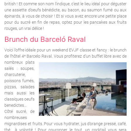
british ! Et comme son nom l’indique, c’est le lieu idéal pour déguster
une assiette d’oeufs bénédicte, au bacon, au saumon fumé ou aux
épinards, à vous de choisir ! Et si vous avez encore une petite place
pour du sucré en fin de repas, optez pour les pancakes aux fruits
rouges, un vrai délice !
Brunch du Barceló Raval
Voici l’offre idéale pour un weekend EVJF classe et fancy : le brunch
de l’hôtel 4* Barcelo Raval.
Vous profiterez d’un buffet libre avec de
nombreux plats
salés : soupes,
charcuterie,
poissons fumés,
pizzas, salades
mais aussi les
classiques oeufs
benedictes…
Côté sucré, de
nombreuses
mignardises et fruits. Pour vous hydrater, jus d’orange pressé, café,
thé… à volonté ! Pour couronner le tout, un cocktail vous sera