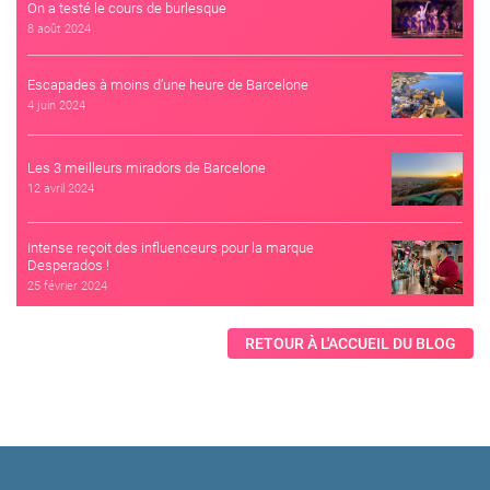
On a testé le cours de burlesque
8 août 2024
Escapades à moins d’une heure de Barcelone
4 juin 2024
Les 3 meilleurs miradors de Barcelone
12 avril 2024
Intense reçoit des influenceurs pour la marque
Desperados !
25 février 2024
RETOUR À L'ACCUEIL DU BLOG