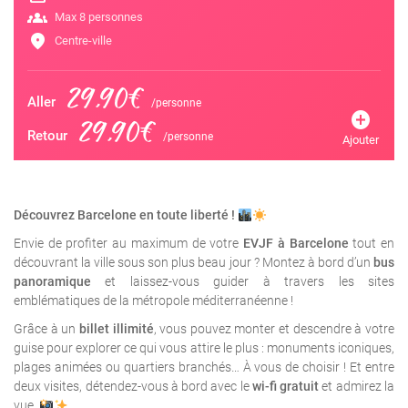
groups
Max 8 personnes
location_on
Centre-ville
29,90€
Aller
/personne
add_circle
29,90€
Retour
/personne
Ajouter
Découvrez Barcelone en toute liberté !
Envie de profiter au maximum de votre
EVJF à Barcelone
tout en
découvrant la ville sous son plus beau jour ? Montez à bord d’un
bus
panoramique
et laissez-vous guider à travers les sites
emblématiques de la métropole méditerranéenne !
Grâce à un
billet illimité
, vous pouvez monter et descendre à votre
guise pour explorer ce qui vous attire le plus : monuments iconiques,
plages animées ou quartiers branchés… À vous de choisir ! Et entre
deux visites, détendez-vous à bord avec le
wi-fi gratuit
et admirez la
vue.