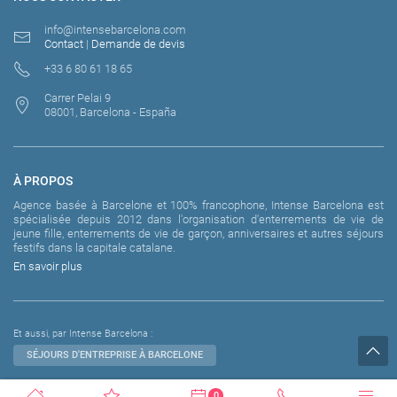
info@intensebarcelona.com
Contact
|
Demande de devis
+33 6 80 61 18 65
Carrer Pelai 9
08001, Barcelona - España
À PROPOS
Agence basée à Barcelone et 100% francophone, Intense Barcelona est
spécialisée depuis 2012 dans l'organisation d'enterrements de vie de
jeune fille, enterrements de vie de garçon, anniversaires et autres séjours
festifs dans la capitale catalane.
En savoir plus
Et aussi, par Intense Barcelona :
SÉJOURS D'ENTREPRISE À BARCELONE
0