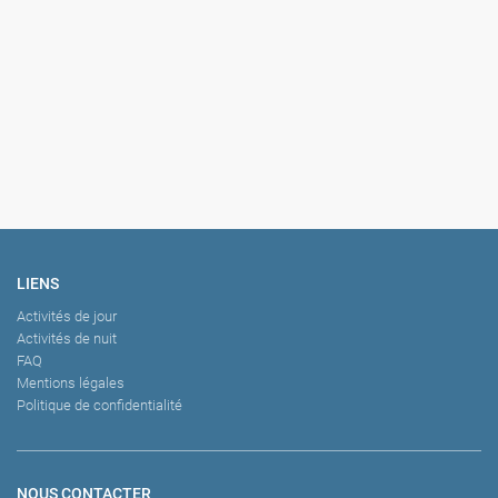
Tour en Ferrari
Cours nu artistique
Snack lunch and Swim Party Boat
Cours de danse Burlesque
Cours de Pole Dance
Tour de la ville en GoCar
LIENS
Activités de jour
Activités de nuit
FAQ
Mentions légales
Politique de confidentialité
NOUS CONTACTER