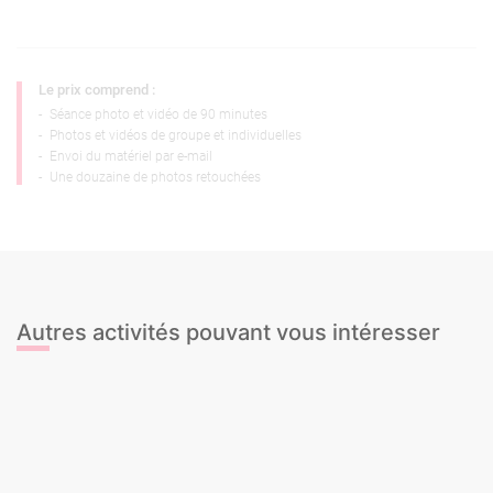
Le prix comprend :
-
Séance photo et vidéo de 90 minutes
-
Photos et vidéos de groupe et individuelles
-
Envoi du matériel par e-mail
-
Une douzaine de photos retouchées
Autres activités pouvant vous intéresser
Wakeboard / Ski Nautique
Cours de Flamenco
Cours nu artistique
Cours de Cocktails
Snack lunch and Swim Party Boat
Cours de Pole Dance
Cours de Twerk
Session photo en extérieur