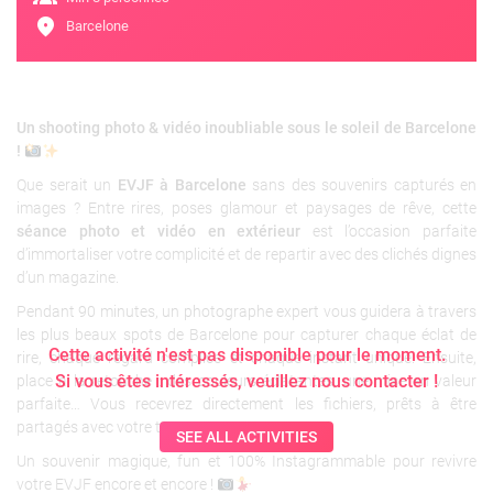
location_on
Barcelone
Un shooting photo & vidéo inoubliable sous le soleil de Barcelone
!
Que serait un
EVJF à Barcelone
sans des souvenirs capturés en
images ? Entre rires, poses glamour et paysages de rêve, cette
séance photo et vidéo en extérieur
est l’occasion parfaite
d’immortaliser votre complicité et de repartir avec des clichés dignes
d’un magazine.
Pendant 90 minutes, un photographe expert vous guidera à travers
les plus beaux spots de Barcelone pour capturer chaque éclat de
Cette activité n'est pas disponible pour le moment.
rire, chaque regard complice et chaque instant unique. Ensuite,
Si vous êtes intéressés, veuillez nous contacter !
place à la retouche : des couleurs éclatantes, une mise en valeur
parfaite… Vous recevrez directement les fichiers, prêts à être
partagés avec votre team !
SEE ALL ACTIVITIES
Un souvenir magique, fun et 100% Instagrammable pour revivre
votre EVJF encore et encore !