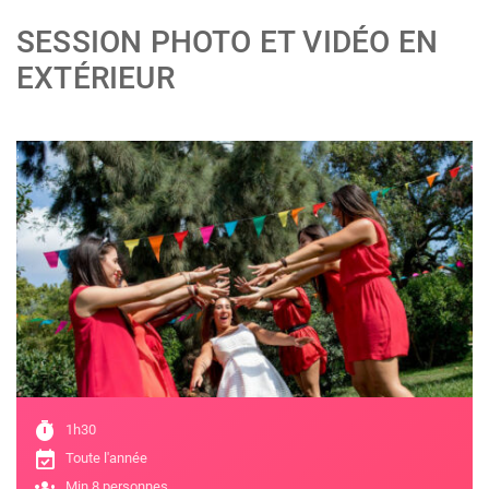
SESSION PHOTO ET VIDÉO EN
EXTÉRIEUR
;
timer
1h30
event_available
Toute l'année
groups
Min 8 personnes