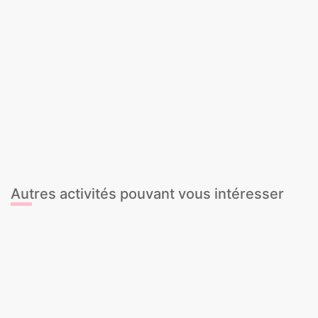
Beach Club
Jetski
Kayak
Parachute ascensionnel
Pédalo à bière
Speed Boat
Stand Up Paddle
Wakeboard / Ski Nautique
Beach Club - Pool Party Tickets
Beach Games
Beach game + Paddle Surf
Crazy Sofa
Flyboard
JetBoat
JetCar
Autres activités pouvant vous intéresser
Archery Tag
Cours de Pole Dance
Chasse au trésor
Session photo en extérieur