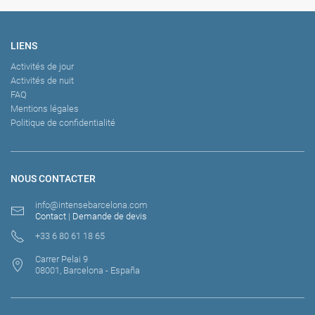
LIENS
Activités de jour
Activités de nuit
FAQ
Mentions légales
Politique de confidentialité
NOUS CONTACTER
info@intensebarcelona.com
Contact
|
Demande de devis
+33 6 80 61 18 65
Carrer Pelai 9
08001, Barcelona - España