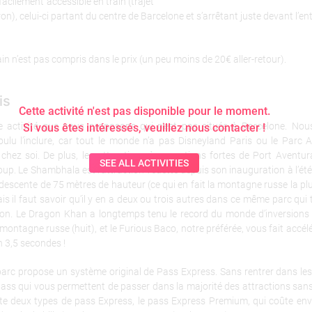
facilement accessible en train (trajet
on), celui-ci partant du centre de Barcelone et s’arrêtant juste devant l’ent
rain n’est pas compris dans le prix (un peu moins de 20€ aller-retour).
is
Cette activité n'est pas disponible pour le moment.
le activité que nous proposons qui n’est pas située à Barcelone. No
Si vous êtes intéressés, veuillez nous contacter !
ulu l’inclure, car tout le monde n’a pas Disneyland Paris ou le Parc A
 chez soi. De plus, les attractions à sensations fortes de Port Aventur
SEE ALL ACTIVITIES
oup. Le Shambhala est l’attraction vedette depuis son inauguration à l’été 
escente de 75 mètres de hauteur (ce qui en fait la montagne russe la pl
is il faut savoir qu’il y en a deux ou trois autres dans ce même parc qui 
on. Le Dragon Khan a longtemps tenu le record du monde d’inversions 
montagne russe (huit), et le Furious Baco, notre préférée, vous fait accélé
 3,5 secondes !
arc propose un système original de Pass Express. Sans rentrer dans les 
ass qui vous permettent de passer dans la majorité des attractions sans 
iste deux types de pass Express, le pass Express Premium, qui coûte env