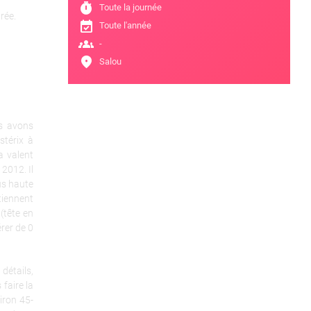
timer
Toute la journée
rée.
event_available
Toute l'année
groups
-
location_on
Salou
us avons
stérix à
a valent
2012. Il
us haute
tiennent
(tête en
rer de 0
détails,
faire la
iron 45-