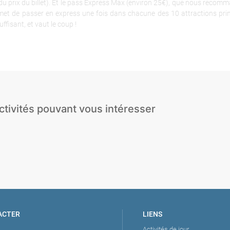
du prix du billet). Et le pass Express Max (environ 25€), que nous recom
met de passer en express une fois dans chacune des 10 attractions prin
ffisant, et vaut le coup !
ctivités pouvant vous intéresser
Session ph
l
Tapas Tour
Lancer de hache
extérieur
Croisière en c
Cours de Flamenco
Beach Club
privé
ACTER
LIENS
Activités de jour