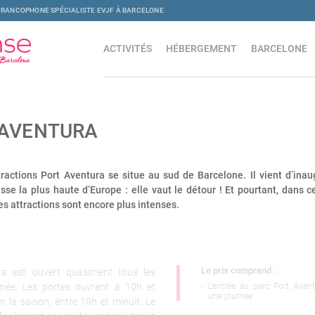
FRANCOPHONE SPÉCIALISTE EVJF À BARCELONE
ACTIVITÉS
HÉBERGEMENT
BARCELONE
 AVENTURA
tractions Port Aventura se situe au sud de Barcelone. Il vient d’inau
se la plus haute d’Europe : elle vaut le détour ! Et pourtant, dans
es attractions sont encore plus intenses.
Le prix comprend :
ra est ouvert quasiment tous les
nnée. Les portes ouvrent à 10h et
-
L'entrée au parc Port Aven
une journée
n la saison, entre 19h et minuit. Le