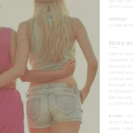
parc est très 
de 1h15 envir
Attention :
Le billet de t
Notre av
C’est la seu
cependant vo
proximité de
vraiment le c
propose une d
d’Europe). Ma
la comparais
bas) sur une 
à 135km/h en
A noter :
Le p
ce sont des p
queue. Il ex