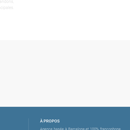
mandons,
cipales.
oto en
atamaran
À PROPOS
Agence basée à Barcelone et 100% francophone,