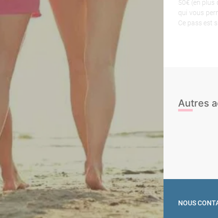
50€ (en plus 
qui vous per
Ce pass est su
Autres a
Balade à cheva
Laser Tag
NOUS CONT