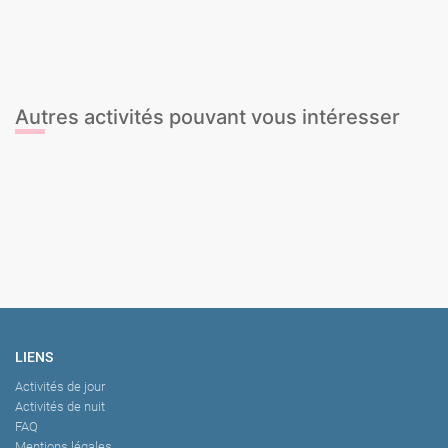
Karting extérieur
Karting intérieur
Lancer de hache
Autres activités pouvant vous intéresser
Chasse au trésor
Stripteaseur
Cours nu artistique
Dégustation de Gin & Tonic
LIENS
Activités de jour
Activités de nuit
FAQ
Mentions légales