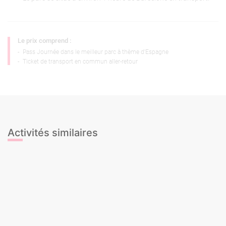
Le prix comprend :
-
Pass Journée dans le meilleur parc à thème d'Espagne
-
Ticket de transport en commun aller-retour
Activités similaires
Archery Tag
Balade à cheval
Laser Tag
Mini-jeux sportifs - Gymkana
Olympiades de la honte
Paintball - Extérieur
Paintball City
Réalité Virtuelle
Tour en Ferrari
Balle au prisonnier
Bubble Football
Bubble Football + Archery Tag
Fléchettes Football
Humor amarillo – Château Takeshi !