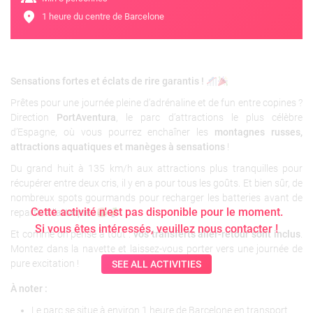
location_on
1 heure du centre de Barcelone
Sensations fortes et éclats de rire garantis !
Prêtes pour une journée pleine d’adrénaline et de fun entre copines ?
Direction
PortAventura
, le parc d’attractions le plus célèbre
d’Espagne, où vous pourrez enchaîner les
montagnes russes,
attractions aquatiques et manèges à sensations
!
Du grand huit à 135 km/h aux attractions plus tranquilles pour
récupérer entre deux cris, il y en a pour tous les goûts. Et bien sûr, de
nombreux spots gourmands pour recharger les batteries avant de
Cette activité n'est pas disponible pour le moment.
repartir à l’attaque !
Si vous êtes intéressés, veuillez nous contacter !
Et comme on pense à tout :
vos transferts aller-retour sont inclus
.
Montez dans la navette et laissez-vous porter vers une journée de
pure excitation !
SEE ALL ACTIVITIES
À noter :
Le parc se situe à environ 1 heure de Barcelone en transport.