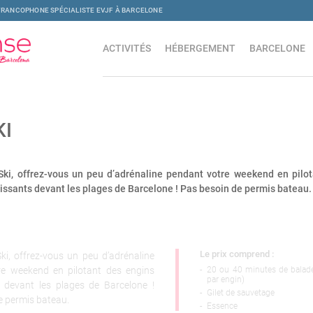
FRANCOPHONE SPÉCIALISTE EVJF À BARCELONE
ACTIVITÉS
HÉBERGEMENT
BARCELONE
KI
Ski, offrez-vous un peu d’adrénaline pendant votre weekend en pilo
issants devant les plages de Barcelone ! Pas besoin de permis bateau.
Le prix comprend :
Ski, offrez-vous un peu d’adrénaline
re weekend en pilotant des engins
-
20 ou 40 minutes de balad
par engin)
 devant les plages de Barcelone !
-
Gilet de sauvetage
e permis bateau.
-
Essence