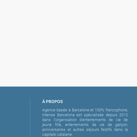
la honte
À PROPOS
Agence basée à Barcelone et 100% francophone,
Intense Barcelona est spécialisée depuis 2012
dans l'organisation d'enterrements de vie de
jeune fille, enterrements de vie de garçon,
anniversaires et autres séjours festifs dans la
capitale catalane.