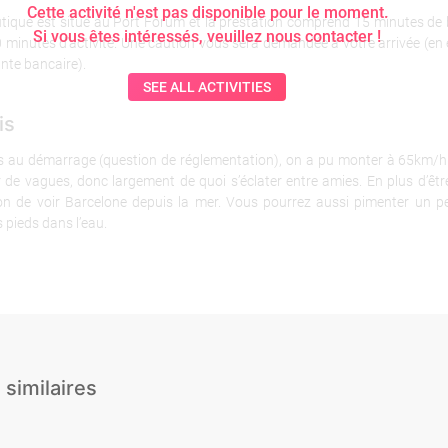
Cette activité n'est pas disponible pour le moment.
tique est situé au Port Forum et la prestation comprend 15 minutes de b
Si vous êtes intéressés, veuillez nous contacter !
 minutes d’activité. Une caution vous sera demandée à votre arrivée (en
nte bancaire).
SEE ALL ACTIVITIES
is
s au démarrage (question de réglementation), on a pu monter à 65km/h
 de vagues, donc largement de quoi s’éclater entre amies. En plus d’être
sion de voir Barcelone depuis la mer. Vous pourrez aussi pimenter un p
s pieds dans l’eau.
 similaires
age
Banana Boat
Beach Club
Jetski
Parachute ascensionnel
Pédalo à bière
Speed Boat