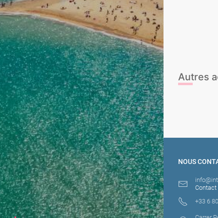
Stand Up Padd
Beach game 
Surf
JetCar
Autres a
Vélo à bière
NOUS CONT
info@in
Contact
+33 6 80
Carrer P