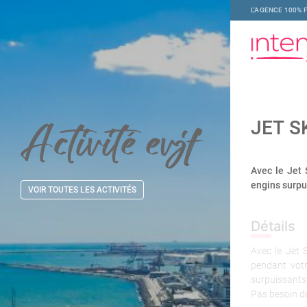
L'AGENCE 100% 
Activité
evjf
JET S
Avec le Jet 
engins surpu
VOIR TOUTES LES ACTIVITÉS
Détails
Avec le Jet 
pendant vot
surpuissants
Pas besoin d