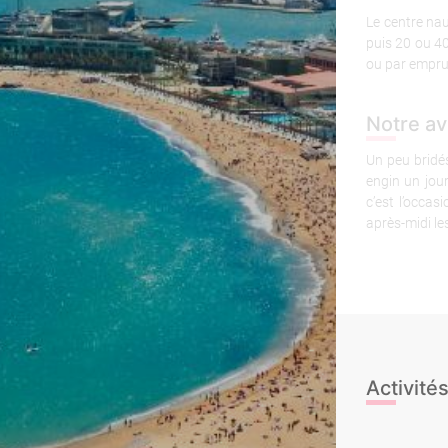
Le centre nau
puis 20 ou 40
ou par empru
Notre av
Un peu bridé
engin un jour
c’est l’occa
après-midi le
Activités
Yoga sur la pl
Kayak