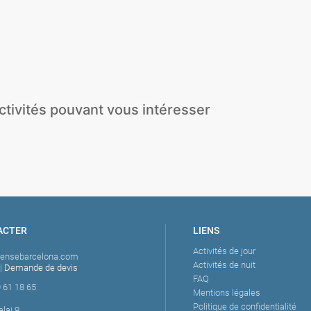
Wakeboard / Ski
Beach Club - Pool Party
le
Nautique
Tickets
Beach Games
+ Paddle
Crazy Sofa
Flyboard
JetBoat
ctivités pouvant vous intéresser
Stripteaseur
Cours de Flamenco
Olympiades de 
ACTER
LIENS
Activités de jour
tensebarcelona.com
Activités de nuit
|
Demande de devis
FAQ
 61 18 65
Mentions légales
Politique de confidentialité
elai 9