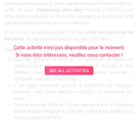
Surprise garantie pour la future mariée lorsque la limousine fera un
arrêt… et qu’un
stripteaseur ultra sexy
montera à bord pour un
show privé inoubliable ! Entre cris de surprise et éclats de rire, cette
séquence restera gravée dans vos mémoires.
Enfin, la nuit se poursuivra dans l’un des
clubs les plus prisés de
Barcelone
, où vous pourrez danser jusqu’au petit matin !
Cette activité n'est pas disponible pour le moment.
À noter :
Si vous êtes intéressés, veuillez nous contacter !
Pour les groupes de plus de 12 personnes, la balade en
limousine sera divisée en deux trajets de 30 minutes. Si vous
SEE ALL ACTIVITIES
préférez, vous pouvez réserver un second Hummer –
contactez-nous pour plus d’infos !
Il est légal d’accueillir jusqu’à 8 personnes en limousine
Hummer, mais nous autorisons jusqu’à 12 personnes par
trajet.
Comme dans les clubs en France, une tenue chic et une pièce
d’identité sont obligatoires à l’entrée. Veillez à ne pas être trop
ivre pour éviter tout refus !