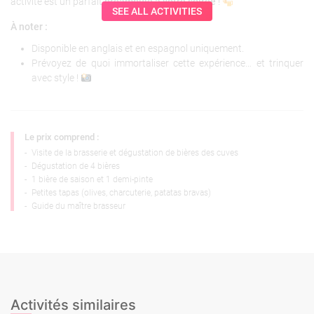
activité est un parfait
préambule à votre soirée
!
SEE ALL ACTIVITIES
À noter :
Disponible en anglais et en espagnol uniquement.
Prévoyez de quoi immortaliser cette expérience… et trinquer
avec style !
Le prix comprend :
-
Visite de la brasserie et dégustation de bières des cuves
-
Dégustation de 4 bières
-
1 bière de saison et 1 demi-pinte
-
Petites tapas (olives, charcuterie, patatas bravas)
-
Guide du maître brasseur
Activités similaires