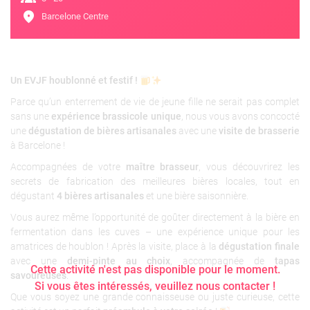
location_on
Barcelone Centre
Un EVJF houblonné et festif !
Parce qu’un enterrement de vie de jeune fille ne serait pas complet
sans une
expérience brassicole unique
, nous vous avons concocté
une
dégustation de bières artisanales
avec une
visite de brasserie
à Barcelone !
Accompagnées de votre
maître brasseur
, vous découvrirez les
secrets de fabrication des meilleures bières locales, tout en
dégustant
4 bières artisanales
et une bière saisonnière.
Vous aurez même l’opportunité de goûter directement à la bière en
fermentation dans les cuves – une expérience unique pour les
amatrices de houblon ! Après la visite, place à la
dégustation finale
avec une
demi-pinte au choix
, accompagnée de
tapas
Cette activité n'est pas disponible pour le moment.
savoureuses
.
Si vous êtes intéressés, veuillez nous contacter !
Que vous soyez une grande connaisseuse ou juste curieuse, cette