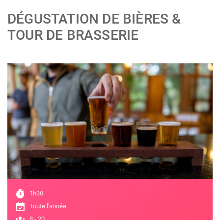
DÉGUSTATION DE BIÈRES &
TOUR DE BRASSERIE
;
timer
1h30
event_available
Toute l'année
groups
8 - 20