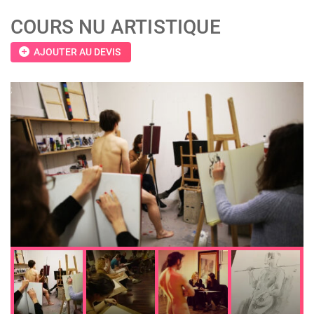
COURS NU ARTISTIQUE
add_circle
AJOUTER AU DEVIS
;