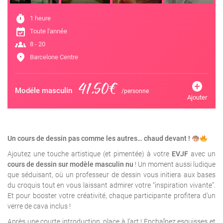
timer
1 heure
event_available
Toute l'année
groups
8 - 20
location_on
Barcelone Centre
41,50€
add_circle
Modéle masculin
/personne
Ajouter
Un cours de dessin pas comme les autres… chaud devant !
Ajoutez une touche artistique (et pimentée) à votre
EVJF
avec un
cours de dessin sur modèle masculin nu
! Un moment aussi ludique
que séduisant, où un professeur de dessin vous initiera aux bases
du croquis tout en vous laissant admirer votre “inspiration vivante”.
Et pour booster votre créativité, chaque participante profitera d’un
verre de cava inclus !
Après une courte introduction, place à l’art ! Enchaînez esquisses et