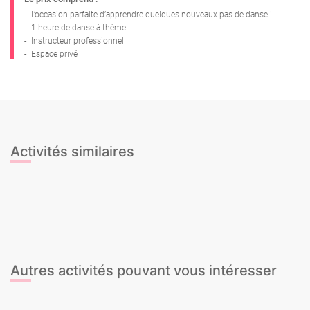
-
L’occasion parfaite d’apprendre quelques nouveaux pas de danse !
-
1 heure de danse à thème
-
Instructeur professionnel
-
Espace privé
Activités similaires
Cours de Bachata
Cours de Cheerleading
Cours de Flamenco
Cours de Pole Dance
Cours de Salsa
Cours de Twerk
Cours de Zumba
Cours de danse Burlesque
Autres activités pouvant vous intéresser
Escape Game - Jeu de réflexion
Banana Boat
Croisière en catamaran BBQ
Tour en Ferrari