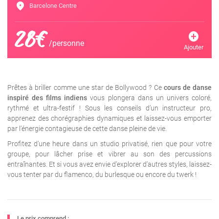
location_on
Barcelone Centre
28€
add_circle
/personne
Ajouter
Prêtes à briller comme une star de Bollywood ? Ce
cours de danse
inspiré des films indiens
vous plongera dans un univers coloré,
rythmé et ultra-festif ! Sous les conseils d’un instructeur pro,
apprenez des chorégraphies dynamiques et laissez-vous emporter
par l’énergie contagieuse de cette danse pleine de vie.
Profitez d’une heure dans un studio privatisé, rien que pour votre
groupe, pour lâcher prise et vibrer au son des percussions
entraînantes. Et si vous avez envie d’explorer d’autres styles, laissez-
vous tenter par du flamenco, du burlesque ou encore du twerk !
Le prix comprend :