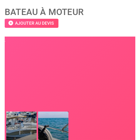
BATEAU À MOTEUR
add_circle
AJOUTER AU DEVIS
;