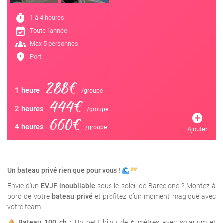
timer
1 à 4 heures
event_available
Toute l'année
groups
Max 5 personnes
location_on
Port
288€
1 heure
/groupe
444€
2 heures
/groupe
add_circle
660€
4 heures
/groupe
Ajouter
Un bateau privé rien que pour vous !
Envie d’un
EVJF inoubliable
sous le soleil de Barcelone ? Montez à
bord de votre
bateau privé
et profitez d’un moment magique avec
votre team !
Bateau 100 ch :
Un petit bijou de 6 mètres avec solarium et