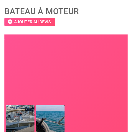
BATEAU À MOTEUR
add_circle
AJOUTER AU DEVIS
;