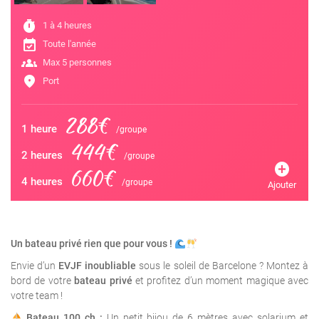
timer
1 à 4 heures
event_available
Toute l'année
groups
Max 5 personnes
location_on
Port
288€
1 heure
/groupe
444€
2 heures
/groupe
add_circle
660€
4 heures
/groupe
Ajouter
Un bateau privé rien que pour vous !
Envie d’un
EVJF inoubliable
sous le soleil de Barcelone ? Montez à
bord de votre
bateau privé
et profitez d’un moment magique avec
votre team !
Bateau 100 ch :
Un petit bijou de 6 mètres avec solarium et