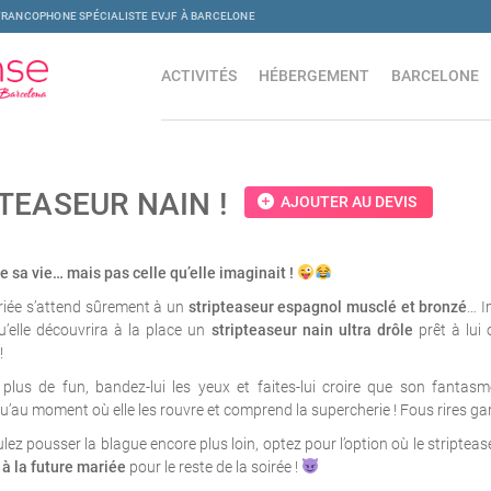
FRANCOPHONE SPÉCIALISTE EVJF À BARCELONE
ACTIVITÉS
HÉBERGEMENT
BARCELONE
TEASEUR NAIN !
add_circle
AJOUTER AU DEVIS
e sa vie… mais pas celle qu’elle imaginait !
riée s’attend sûrement à un
stripteaseur espagnol musclé et bronzé
… I
u’elle découvrira à la place un
stripteaseur nain ultra drôle
prêt à lui 
!
plus de fun, bandez-lui les yeux et faites-lui croire que son fantas
qu’au moment où elle les rouvre et comprend la supercherie ! Fous rires gar
ulez pousser la blague encore plus loin, optez pour l’option où le striptea
à la future mariée
pour le reste de la soirée !