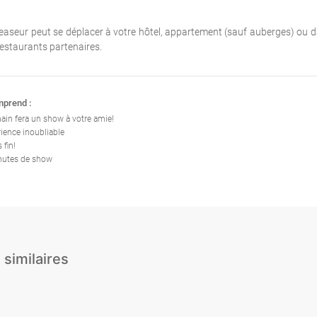
teaseur peut se déplacer à votre hôtel, appartement (sauf auberges) ou 
restaurants partenaires.
mprend :
ain fera un show à votre amie!
ience inoubliable
 fin!
nutes de show
 similaires
Anti-
Majordome
Stripteaseur
stripteaseur
Sexy
Un nain menotté à la
mariée