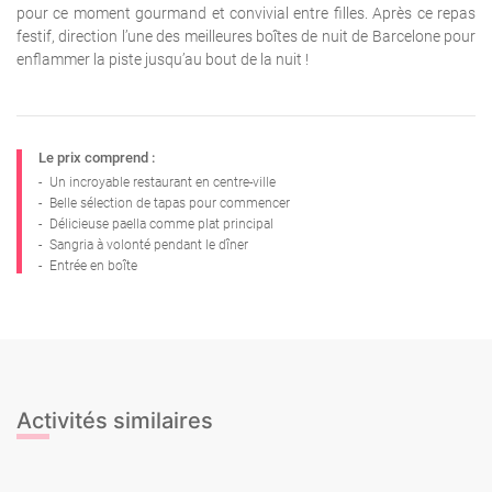
pour ce moment gourmand et convivial entre filles. Après ce repas
festif, direction l’une des meilleures boîtes de nuit de Barcelone pour
enflammer la piste jusqu’au bout de la nuit !
Le prix comprend :
-
Un incroyable restaurant en centre-ville
-
Belle sélection de tapas pour commencer
-
Délicieuse paella comme plat principal
-
Sangria à volonté pendant le dîner
-
Entrée en boîte
Activités similaires
Bar, Strip et Discotheque
Dîner
Hummer 1h + Stripteaseur + Mini
Flamenco, Tapas & Fiesta!
Ice Bar + Cocktail glacé + Entrée en
Tournée des Bars + Club