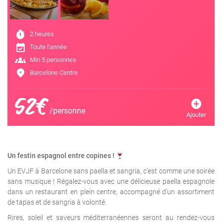
timer
2 heures
event_available
Toute l'année
groups
Min 5 personnes
location_on
Barcelone Centre
52€
add_circle
/personne
Ajouter
Un festin espagnol entre copines !
Un EVJF à Barcelone sans paella et sangria, c’est comme une soirée
sans musique ! Régalez-vous avec une délicieuse paella espagnole
dans un restaurant en plein centre, accompagné d’un assortiment
de tapas et de sangria à volonté.
Rires, soleil et saveurs méditerranéennes seront au rendez-vous