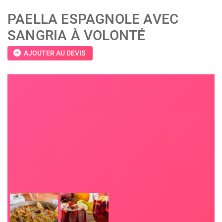
PAELLA ESPAGNOLE AVEC
SANGRIA À VOLONTÉ
add_circle
AJOUTER AU DEVIS
;