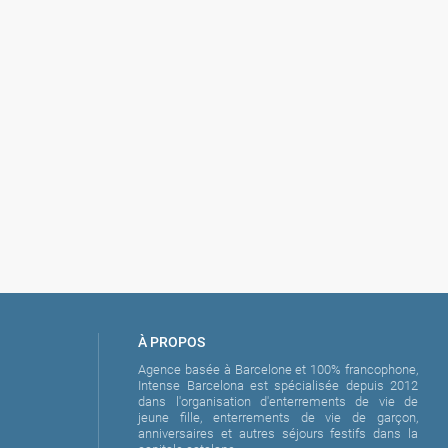
 la ville
À PROPOS
Agence basée à Barcelone et 100% francophone,
Intense Barcelona est spécialisée depuis 2012
dans l'organisation d'enterrements de vie de
jeune fille, enterrements de vie de garçon,
anniversaires et autres séjours festifs dans la