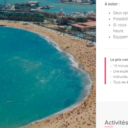
À noter :
Deux opt
Possibil
Si vous
heure.
Équipeme
Le prix co
-
15 minute
-
Une expéri
-
Instructeu
-
Tous les 
Activités