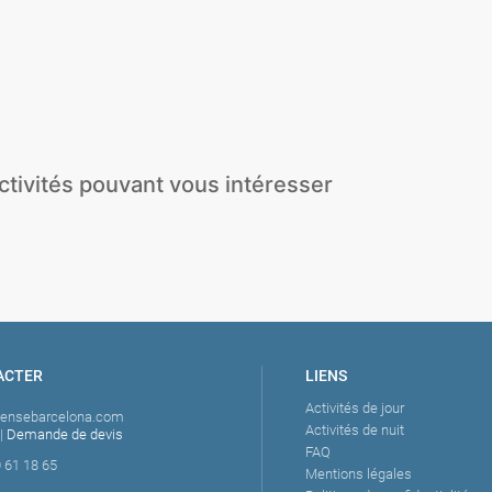
age
Banana Boat
Beach Club
Jetski
Parachute ascensionnel
Pédalo à bière
Speed Boat
Wakeboard / Ski
Beach Club - Pool Party
le
Nautique
Tickets
Beach Games
+ Paddle
Crazy Sofa
JetBoat
JetCar
ctivités pouvant vous intéresser
Visite guidée de
a
Dégustation de Vins
Cours de Zumba
à vélo
ACTER
LIENS
Activités de jour
tensebarcelona.com
Activités de nuit
|
Demande de devis
FAQ
 61 18 65
Mentions légales