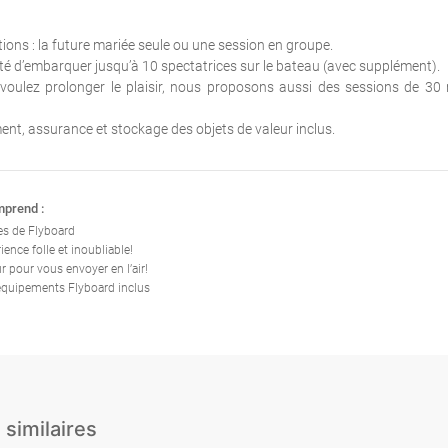
ions : la future mariée seule ou une session en groupe.
ité d’embarquer jusqu’à 10 spectatrices sur le bateau (avec supplément).
 voulez prolonger le plaisir, nous proposons aussi des sessions de 30
nt, assurance et stockage des objets de valeur inclus.
mprend :
s de Flyboard
ence folle et inoubliable!
r pour vous envoyer en l’air!
équipements Flyboard inclus
 similaires