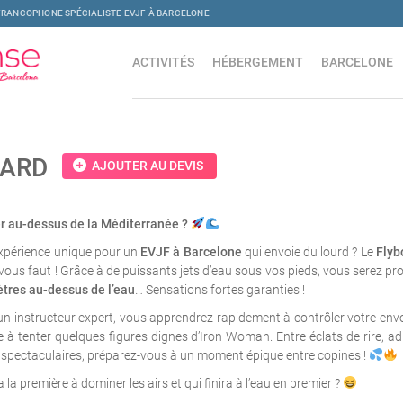
FRANCOPHONE SPÉCIALISTE EVJF À BARCELONE
ACTIVITÉS
HÉBERGEMENT
BARCELONE
OARD
add_circle
AJOUTER AU DEVIS
er au-dessus de la Méditerranée ?
expérience unique pour un
EVJF à Barcelone
qui envoie du lourd ? Le
Flyb
’il vous faut ! Grâce à de puissants jets d’eau sous vos pieds, vous serez p
tres au-dessus de l’eau
… Sensations fortes garanties !
n instructeur expert, vous apprendrez rapidement à contrôler votre envol
re à tenter quelques figures dignes d’Iron Woman. Entre éclats de rire, ad
 spectaculaires, préparez-vous à un moment épique entre copines !
a la première à dominer les airs et qui finira à l’eau en premier ?