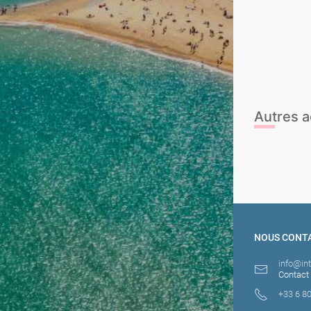
Yoga sur la pl
Kayak
Stand Up Padd
Beach game 
Surf
Autres a
Cours de Sals
NOUS CONT
info@in
Contact
+33 6 80