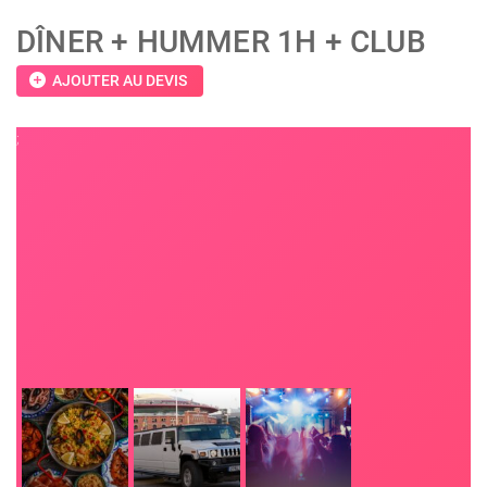
DÎNER + HUMMER 1H + CLUB
add_circle
AJOUTER AU DEVIS
;