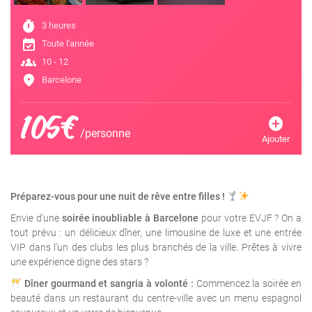
timer
3 heures
event_available
Toute l'année
groups
10 - 12
location_on
Barcelone
105€
add_circle
/personne
Ajouter
Préparez-vous pour une nuit de rêve entre filles !
Envie d’une
soirée inoubliable à Barcelone
pour votre EVJF ? On a
tout prévu : un délicieux dîner, une limousine de luxe et une entrée
VIP dans l’un des clubs les plus branchés de la ville. Prêtes à vivre
une expérience digne des stars ?
Dîner gourmand et sangria à volonté :
Commencez la soirée en
beauté dans un restaurant du centre-ville avec un menu espagnol