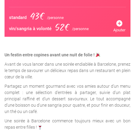
43€
standard
/personne
add_circle
52€
vin/sangria à volonté
/personne
Ajouter
Un festin entre copines avant une nuit de folie !
Avant de vous lancer dans une soirée endiablée à Barcelone, prenez
le temps de savourer un délicieux repas dans un restaurant en plein
cœur de la ville.
Partagez un moment gourmand avec vos amies autour d’un menu
complet : une sélection d’entrées à partager, suivie d’un plat
principal raffiné et d’un dessert savoureux. Le tout accompagné
d’une boisson ou d’une sangria pour quatre, et pour finir en douceur,
un thé ou un café.
Une soirée à Barcelone commence toujours mieux avec un bon
repas entre filles !