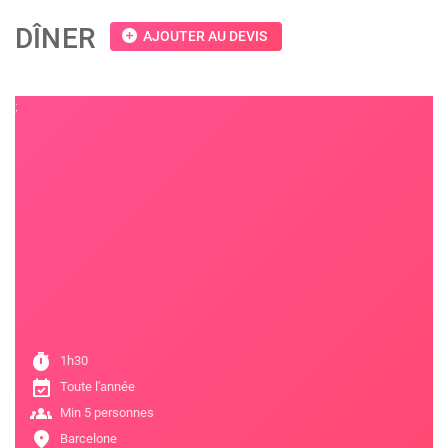
DÎNER
add_circle
AJOUTER AU DEVIS
;
timer
1h30
event_available
Toute l'année
groups
Min 5 personnes
location_on
Barcelone