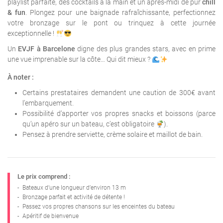
playlist parfaite, des cocktails à la main et un après-midi de pur
chill
& fun
. Plongez pour une baignade rafraîchissante, perfectionnez
votre bronzage sur le pont ou trinquez à cette journée
exceptionnelle !
Un
EVJF à Barcelone
digne des plus grandes stars, avec en prime
une vue imprenable sur la côte… Qui dit mieux ?
À noter :
Certains prestataires demandent une caution de 300€ avant
l’embarquement.
Possibilité d’apporter vos propres snacks et boissons (parce
qu’un apéro sur un bateau, c’est obligatoire
).
Pensez à prendre serviette, crème solaire et maillot de bain.
Le prix comprend :
-
Bateaux d’une longueur d’environ 13 m
-
Bronzage parfait et activité de détente !
-
Passez vos propres chansons sur les enceintes du bateau
-
Apéritif de bienvenue