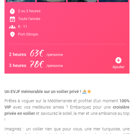
timer
2 ou 3 heures
event_available
Toute l'année
groups
8 - 11
location_on
Port Olimpic
63€
2 heures
/personne
add_circle
78€
3 heures
/personne
Ajouter
Un EVJF mémorable sur un voilier privé !
Prêtes à voguer sur la Méditerranée et profiter d’un moment
100%
VIP
avec vos meilleures amies ? Embarquez pour une
croisière
privée en voilier
et savourez le soleil, la mer et une ambiance au top
!
Imaginez : un voilier rien que pour vous, une mer turquoise, une