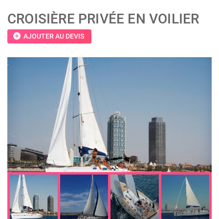
CROISIÈRE PRIVÉE EN VOILIER
add_circle
AJOUTER AU DEVIS
;