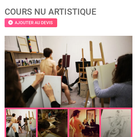
COURS NU ARTISTIQUE
add_circle
AJOUTER AU DEVIS
;