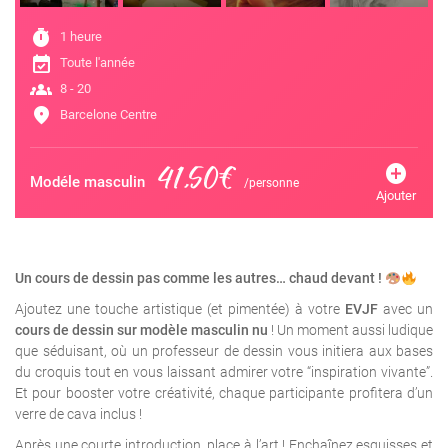
timer
1 heure
event_available
Toute l'année
groups
8 - 20
location_on
Barcelone Centre
41,50€
add_circle
Modéle masculin
/personne
Ajouter
Un cours de dessin pas comme les autres… chaud devant !
Ajoutez une touche artistique (et pimentée) à votre
EVJF
avec un
cours de dessin sur modèle masculin nu
! Un moment aussi ludique
que séduisant, où un professeur de dessin vous initiera aux bases
du croquis tout en vous laissant admirer votre “inspiration vivante”.
Et pour booster votre créativité, chaque participante profitera d’un
verre de cava inclus !
Après une courte introduction, place à l’art ! Enchaînez esquisses et