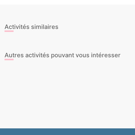
Activités similaires
Body Painting
Cours de Paella & Sangría
Autres activités pouvant vous intéresser
Réalité Virtuelle
Banana Boat
Stripteaseur
Croisière privée en voilier
Flyboard
Session photo en extérieur
Speed Boat
Cours de Flamenco