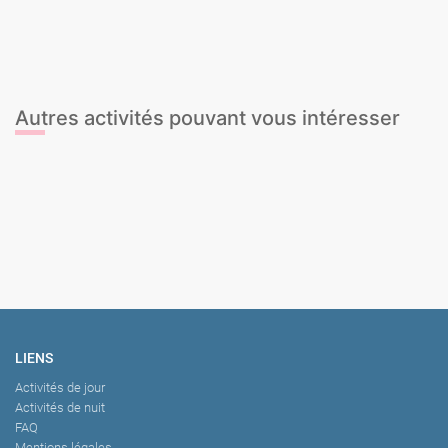
Cours de Twerk
Cours de Zumba
Cours de danse Bollywood
Cours de danse Burlesque
Autres activités pouvant vous intéresser
Body Painting
Dégustation de Gin & Tonic
Tour en Ferrari
Parachute ascensionnel
LIENS
Activités de jour
Activités de nuit
FAQ
Mentions légales