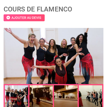
COURS DE FLAMENCO
add_circle
AJOUTER AU DEVIS
;