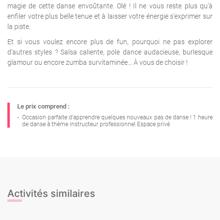
magie de cette danse envoûtante. Olé ! Il ne vous reste plus qu’à
enfiler votre plus belle tenue et à laisser votre énergie s’exprimer sur
la piste.
Et si vous voulez encore plus de fun, pourquoi ne pas explorer
d’autres styles ? Salsa caliente, pole dance audacieuse, burlesque
glamour ou encore zumba survitaminée… À vous de choisir !
Le prix comprend :
-
Occasion parfaite d’apprendre quelques nouveaux pas de danse ! 1 heure
de danse à thème Instructeur professionnel Espace privé
Activités similaires
Cours de Bachata
Cours de Cheerleading
Cours de Pole Dance
Cours de Salsa