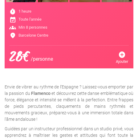
timer
1 heure
event_available
Toute l'année
groups
Min 8 personnes
location_on
Barcelone Centre
28€
add_circle
/personne
Ajouter
Envie de vibrer au rythme de l’Espagne ? Laissez-vous emporter par
la passion du
Flamenco
et découvrez cette danse emblématique où
force, élégance et intensité se mêlent à la perfection. Entre frappes
de pieds percutantes, claquements de mains rythmés et
mouvements gracieux, préparez-vous à une immersion totale dans
l’âme andalouse !
Guidées par un instructeur professionnel dans un studio privé, vous
apprendrez à maîtriser les gestes et attitudes qui font toute la