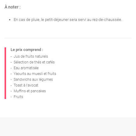
À noter :
En cas de pluie, le petit-déjeuner sera servi au rez-de-chaussée.
Le prix comprend :
-
Jus de fruits naturels
-
Sélection de thés et cafés
-
Eau aromatisée
-
Yaourts au muesli et fruits
-
Sandwichs aux légumes
-
Toast à l'avocat
-
Muffins et pancakes
-
Fruits