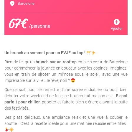
location_on
Barcelone
67€
add_circle
/personne
Ajouter
Un brunch au sommet pour un EVJF au top !
Rien de tel qu’un
brunch sur un rooftop
en plein cœur de Barcelone
pour commencer la journée en douceur avec les copines. Imaginez-
vous en train de siroter un mimosa sous le soleil, avec une vue
imprenable sur la ville… le rêve, non ?
Que ce soit pour se remettre d’une soirée endiablée ou pour bien
débuter votre week-end de folie, ce brunch fait maison est
LE spot
parfait pour chiller
, papoter et faire le plein d’énergie avant la suite
des festivités.
Des plats délicieux, une ambiance relax et une vue à couper le
souffle… C’est la recette idéale pour une matinée réussie entre filles !