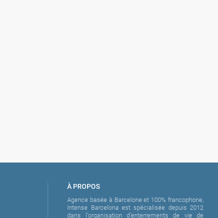
gria en
 bars +
boisson
ella &
À PROPOS
Agence basée à Barcelone et 100% francophone,
Intense Barcelona est spécialisée depuis 2012
dans l'organisation d'enterrements de vie de