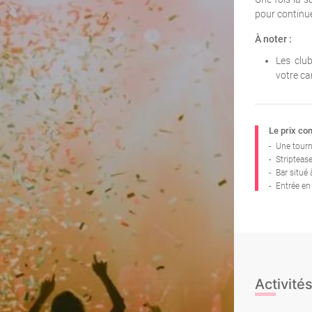
pour continue
À noter :
Les clu
votre car
Le prix co
-
Une tourn
-
Stripteas
-
Bar situé 
-
Entrée en
Activités
Dîner
La nuit c