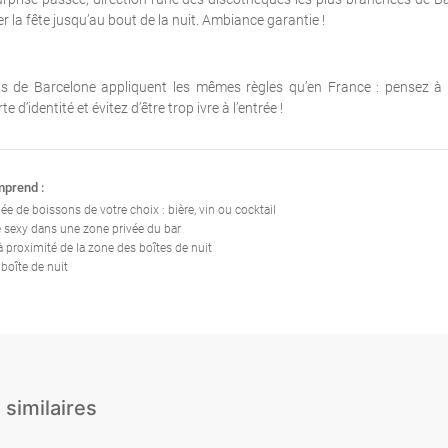
r la fête jusqu’au bout de la nuit. Ambiance garantie !
bs de Barcelone appliquent les mêmes règles qu’en France : pensez à
te d’identité et évitez d’être trop ivre à l’entrée !
mprend :
ée de boissons de votre choix : bière, vin ou cocktail
e sexy dans une zone privée du bar
à proximité de la zone des boîtes de nuit
 boîte de nuit
Hummer 1h +
Ice Bar + Cockt
Stripteaseur + Mini
 similaires
Flamenco, Tapas &
+ Entrée en B
Tournée des Bars +
Fiesta!
Nuit
Club
omplète