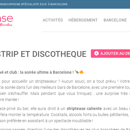
FRANCOPHONE SPÉCIALISTE EVJF À BARCELONE
ACTIVITÉS
HÉBERGEMENT
BARCELONE
STRIP ET DISCOTHEQUE
add_circle
AJOUTER AU DE
vé et club : la soirée ultime à Barcelone !
t pour accueillir un stripteaseur ? Aucun souci, on a tout prévu ! Votr
 soirée dans l’un des meilleurs bars de Barcelone, avec une première to
bien s’échauffer. Mais pendant que vous trinquez… une surprise très 
ure mariée !
ce privé du bar, elle aura droit à un
striptease caliente
avec un beau 
fera monter la température. Cocktails, alcools forts ou bulles pétillantes,
son préférée en assistant à un spectacle inoubliable !
urprise passée, direction l’une des discothèques les plus branchées de B